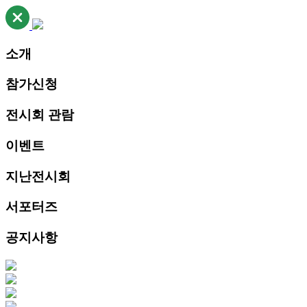
소개
참가신청
전시회 관람
이벤트
지난전시회
서포터즈
공지사항